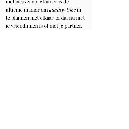
met jacuzzi op je kamer is de
ultieme manier om
quality-time
in
te plannen met elkaar, of dat nu met
je vriendinnen is of met je partner.
Kies jij voor een jacuzzi met uitzicht
op Amsterdam of wil je toch
liever
uitzicht op zee
? Met deze pareltjes
op een rij kom jij herboren thuis!
Nachtje weg romantisch
Breng quality time door met je
geliefde door een romantisch
avondje weg te boeken. Of het nu
gaat om een rustig uitje op het
platteland of een
luxe verblijf in een
van de romantische hotels
, er zijn