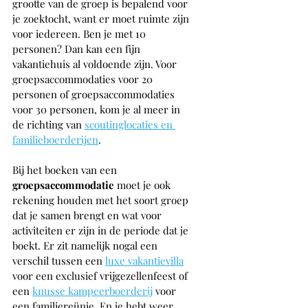
grootte van de groep is bepalend voor 
je zoektocht, want er moet ruimte zijn 
voor iedereen. Ben je met 10 
personen? Dan kan een fijn 
vakantiehuis al voldoende zijn. Voor 
groepsaccommodaties voor 20 
personen of groepsaccommodaties 
voor 30 personen, kom je al meer in 
de richting van
scoutinglocaties en 
familieboerderijen
.
Bij het boeken van een 
groepsaccommodatie 
moet je ook 
rekening houden met het soort groep 
dat je samen brengt en wat voor 
activiteiten er zijn in de periode dat je 
boekt. Er zit namelijk nogal een 
verschil tussen een 
luxe vakantievilla
voor een exclusief vrijgezellenfeest of 
een 
knusse kampeerboerderij
 voor 
een familiereünie. En je hebt weer 