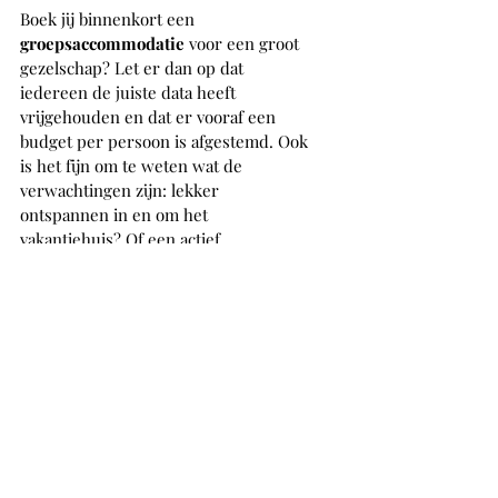
Boek jij binnenkort een 
groepsaccommodatie 
voor een groot 
gezelschap? Let er dan op dat 
iedereen de juiste data heeft 
vrijgehouden en dat er vooraf een 
budget per persoon is afgestemd. Ook 
is het fijn om te weten wat de 
verwachtingen zijn: lekker 
ontspannen in en om het 
vakantiehuis? Of een actief 
groepsuitje in de omgeving? 
Misschien is het wel de bedoeling om 
een pretpark of dierentuin te 
bezoeken of een kroegentocht te 
doen. Denk dan ook aan het vervoer 
en de afstanden. 
Heb je dit allemaal goed besproken? 
Dan kan je aan de slag! Zoek een 
groepsaccommodatie 
voor het juiste 