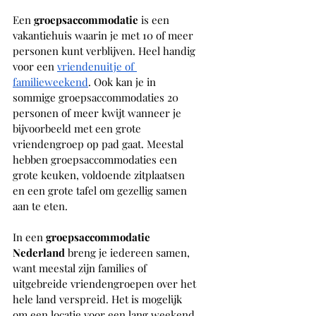
Een 
groepsaccommodatie 
is een 
vakantiehuis waarin je met 10 of meer 
personen kunt verblijven. Heel handig 
voor een 
vriendenuitje of 
familieweekend
. Ook kan je in 
sommige groepsaccommodaties 20 
personen of meer kwijt wanneer je 
bijvoorbeeld met een grote 
vriendengroep op pad gaat. Meestal 
hebben groepsaccommodaties een 
grote keuken, voldoende zitplaatsen 
en een grote tafel om gezellig samen 
aan te eten.
In een 
groepsaccommodatie 
Nederland 
breng je iedereen samen, 
want meestal zijn families of 
uitgebreide vriendengroepen over het 
hele land verspreid. Het is mogelijk 
om een locatie voor een lang weekend 