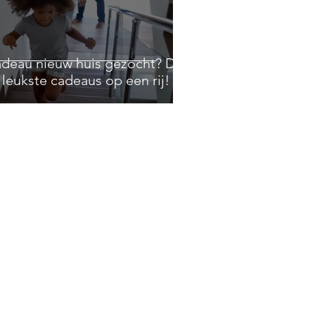
deau nieuw huis gezocht? De
 leukste cadeaus op een rij!