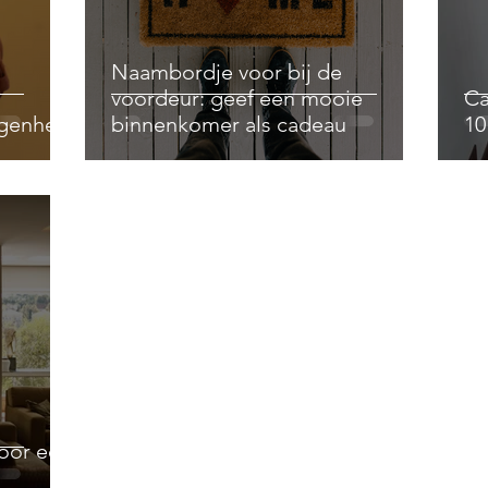
Naambordje voor bij de
voordeur: geef een mooie
Ca
genheid
binnenkomer als cadeau
10
voor een