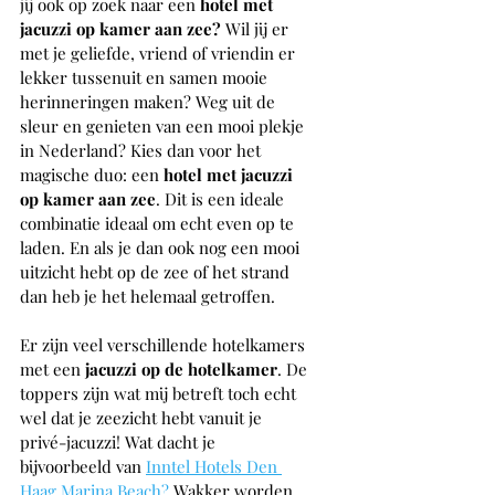
jij ook op zoek naar een
 hotel met 
jacuzzi op kamer aan zee? 
Wil jij er 
met je geliefde, vriend of vriendin er 
lekker tussenuit en samen mooie 
herinneringen maken? Weg uit de 
sleur en genieten van een mooi plekje 
in Nederland? Kies dan voor het 
magische duo: een 
hotel met jacuzzi 
op kamer aan zee
. Dit is een ideale 
combinatie ideaal om echt even op te 
laden. En als je dan ook nog een mooi 
uitzicht hebt op de zee of het strand 
dan heb je het helemaal getroffen. 
Er zijn veel verschillende hotelkamers 
met een
 jacuzzi op de hotelkamer
. De 
toppers zijn wat mij betreft toch echt 
wel dat je zeezicht hebt vanuit je 
privé-jacuzzi! Wat dacht je 
bijvoorbeeld van 
Inntel Hotels Den 
Haag Marina Beach
?
 Wakker worden 