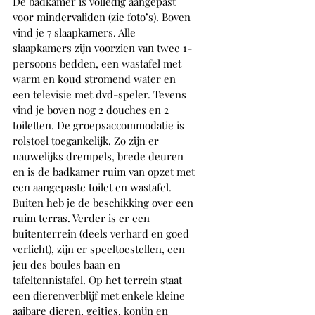
De badkamer is volledig aangepast 
voor mindervaliden (zie foto’s). Boven 
vind je 7 slaapkamers. Alle 
slaapkamers zijn voorzien van twee 1-
persoons bedden, een wastafel met 
warm en koud stromend water en 
een televisie met dvd-speler. Tevens 
vind je boven nog 2 douches en 2 
toiletten. De groepsaccommodatie is 
rolstoel toegankelijk. Zo zijn er 
nauwelijks drempels, brede deuren 
en is de badkamer ruim van opzet met 
een aangepaste toilet en wastafel. 
Buiten heb je de beschikking over een 
ruim terras. Verder is er een 
buitenterrein (deels verhard en goed 
verlicht), zijn er speeltoestellen, een 
jeu des boules baan en 
tafeltennistafel. Op het terrein staat 
een dierenverblijf met enkele kleine 
aaibare dieren, geitjes, konijn en 