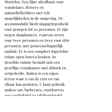
Mortelen. Een fijne uitvalbasis voor 
wandelaars, fietsers en 
natuurliefhebbers met vele 
mogelijkheden in de omgeving. De 
accommodatie biedt slaapgelegenheid 
voor groepen tot 20 personen. Er zijn 
negen slaapkamers, waarvan zeven 
voor twee personen en twee voor drie 
personen, met gemeenschappelijk 
sanitair. Er is een compleet ingerichte 
ruime open horeca keuken. In 
dezelfde ruimte bevindt zich een 
gezellige woonkamer met zithoek en 
eetgedeelte. Buiten is een eigen 
terras waar u van de rust en van 
elkaar kan genieten. U kunt gebruik 
maken van; barbecues, vuurkorven, 
een voetbaltafel en tafeltennistafel. 
Verder zijn er vele 
gezelschapsspellen. Voor de 
allerkleinste is er een speeltuin, een 