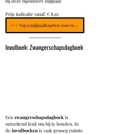
bij deze bijzondere mijlpaal!
Prijs indicatie vanaf: € 8,95
>>> Top 9 mijlpaalkaarten voor een baby (0-12 maanden)
Invulboek: Zwangerschapsdagboek
Een 
zwangerschapsdagboek 
is 
ontzettend leuk om bij te houden. In 
de 
invulboeken 
is vaak genoeg ruimte 