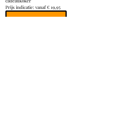
cadeaukoker
Prijs indicatie: vanaf € 19,95
Meer informatie
Mijlpaalblokken