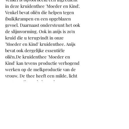
in deze kruidenthee 'Moeder en Kind'. 
Venkel bevat oliën die helpen tegen 
(buik)krampen en een opgeblazen 
gevoel. Daarnaast ondersteunt het ook 
de slijmvorming. Ook in anijs is zo'n 
kruid die u terugvindt in onze 
'Moeder en Kind' kruidenthee. Anijs 
bevat ook dergelijke essentiële 
oliën.De kruidenthee 'Moeder en 
Kind' kan tevens productie verhogend 
werken op de melkproductie van de 
vrouw. De thee heeft een milde, licht 
zoete , anijs-venkel smaak.
Theesoort 2: Klein Geluk Geluk kan 
uit kleine dingen bestaan, dat kunnen 
wij van Van Bruggen Thee niet vaak 
genoeg zeggen. Geniet van dit 
heerlijke kopje geluk. Zwarte thee 
'Klein Geluk' is geïnspireerd door de 