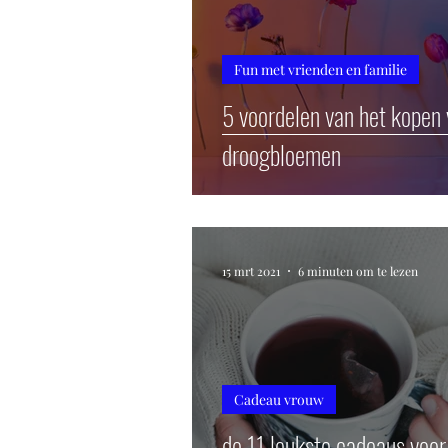
Fun met vrienden en familie
5 voordelen van het kopen
droogbloemen
15 mrt 2021
6 minuten om te lezen
Cadeau vrouw
de 11 leukste cadeaus voor