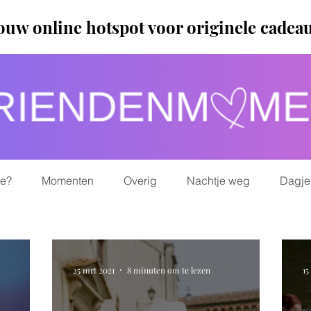
ouw online hotspot voor originele cadea
ie?
Momenten
Overig
Nachtje weg
Dagje
25 mrt 2021
8 minuten om te lezen
15