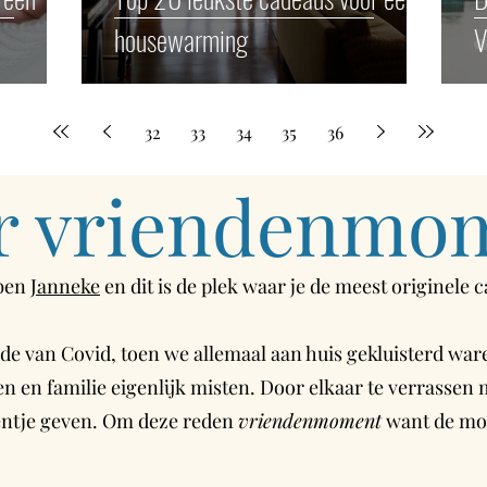
housewarming
V
32
33
34
35
36
r vriendenmo
 ben
Janneke
en dit is de plek waar je de meest originele 
ijde van Covid, toen we allemaal aan huis gekluisterd w
 en familie eigenlijk misten. Door elkaar te verrassen m
entje geven. Om deze reden
vriendenmoment
want de mom