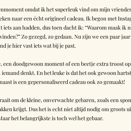
enmoment omdat ik het superleuk vind om mijn vrienden
oeken naar een écht origineel cadeau. Ik begon met Insta
t iets aan hadden, dus toen dacht ik: “Waarom maak ik 
n vinden?” Zo gezegd, zo gedaan. Nu zijn we een paar ja
d je hier vast iets wat bij je past.
je, een doodgewoon moment of een beetje extra troost op
n iemand denkt. En het leuke is dat het ook gewoon harts
rnaast is een gepersonaliseerd cadeau ook zo gemaakt!
raait om de kleine, onverwachte gebaren, zoals een spont
akken krijgt. Dus het is echt niet altijd nodig om groots u
 Maar het belangrijkste is toch wel het gebaar.