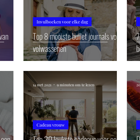
Invulboeken voor elke dag
 van
Top 8 mooiste bullet journals voor
7
volwassenen
b
14 mrt 2021
9 minuten om te lezen
20
Cadeau vrouw
 een
Top 20 leukste cadeaus voor een
D