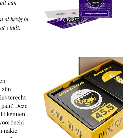
ooit van 
vol bezig in 
at vindt.
en 
zijn 
ies terecht 
pain'. Deze 
cht kennen! 
jvoorbeeld 
'n nakie 