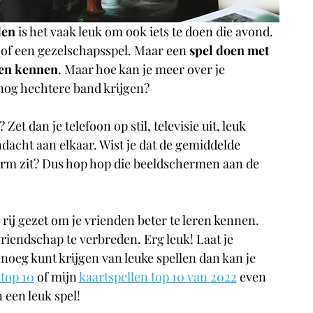
en 
is het vaak leuk om ook iets te doen die avond. 
 
of een gezelschapsspel. Maar een 
spel doen met 
ren kennen
. Maar hoe kan je meer over je 
 nog hechtere band krijgen?
Zet dan je telefoon op stil, televisie uit, leuk 
acht aan elkaar. Wist je dat de gemiddelde 
erm zit? Dus hop hop die beeldschermen aan de 
 rij gezet om je vrienden beter te leren kennen. 
riendschap te verbreden. Erg leuk! Laat je 
enoeg kunt krijgen van leuke spellen dan kan je 
top 10
 of mijn 
kaartspellen top 10 van 2022
 even 
 een leuk spel!