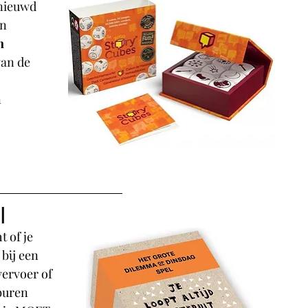
nieuwd 
n 
n 
an de 
 
l
 of je 
bij een 
ervoer of 
buren 