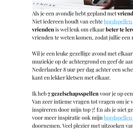
Als je een avondje hebt gepland met 
vriend
Niet iedereen houdt van echte 
bordspellen
vrienden
 is wel leuk om elkaar 
beter te le
vrienden te weten komen, zodat jullie een
Wil je een leuke gezellige avond met elkaar? 
muziekje op de achtergrond en geef de aand
Nederlander 8 uur per dag achter een sch
kant en lekker kletsen met elkaar.
Ik heb 
7 gezelschapsspellen
 voor je op een
Van zeer intieme vragen tot vragen om je v
inspireren door mijn top 7! En als je niet g
voor meer inspiratie ook mijn 
bordspellen 
doornemen. Veel plezier met uitzoeken van