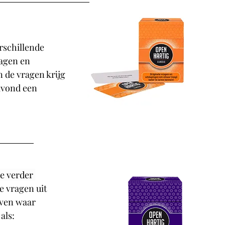
rschillende 
agen en 
 de vragen krijg 
avond een 
je verder 
 vragen uit 
oven waar 
als: