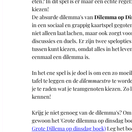
eten? In dit spel is er maar één echte regel
kiezen!
De absurde dilemma's van 
Dilemma op Di
in een sociaal en grappig kaartspel gegoten,
niet alleen laat lachen, maar ook zorgt voo
discussies en duels. Er zijn twee spelopties
tussen kunt kiezen, omdat alles in het leve
eenmaal een dilemma is.
In het ene spel is je doel is om een zo moe
tafel te leggen en de 
dilemmaestro 
te worde
je te raden wat je teamgenoten kiezen. Zo l
kennen! 
Krijg je niet genoeg van de dilemma's? Om 
gewoon het 'Grote dilemma op dinsdag boe
Grote Dillema op dinsdag boek)
Leg het bo