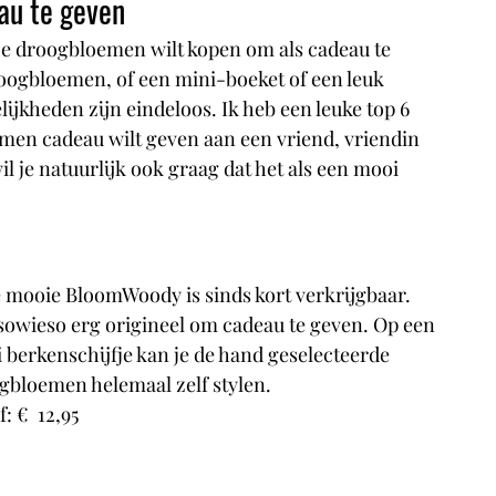
au te geven
 je droogbloemen wilt kopen om als cadeau te 
roogbloemen, of een mini-boeket of een leuk 
jkheden zijn eindeloos. Ik heb een leuke top 6 
emen cadeau wilt geven aan een vriend, vriendin 
wil je natuurlijk ook graag dat het als een mooi 
 mooie BloomWoody is sinds kort verkrijgbaar. 
sowieso erg origineel om cadeau te geven. Op een 
 berkenschijfje kan je de hand geselecteerde 
gbloemen helemaal zelf stylen.  
: €  12,95