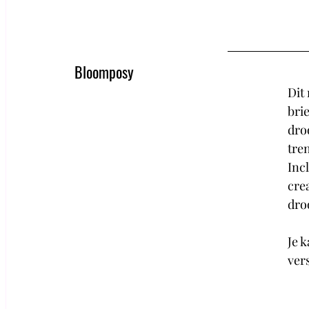
Bloomposy
Dit 
bri
dro
tre
Incl
crea
dro
Je 
vers