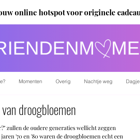
ouw online hotspot voor originele cadea
ie?
Momenten
Overig
Nachtje weg
Dagje
n van droogbloemen
r?" zullen de oudere generaties wellicht zeggen 
de jaren '70 en '80 waren de droogbloemen echt een 