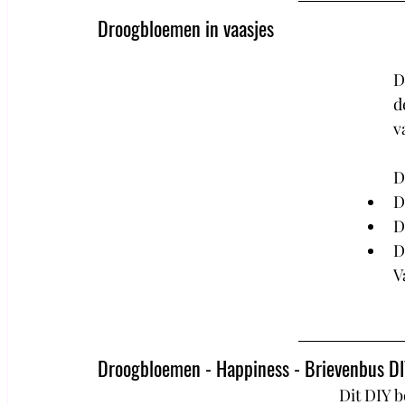
Droogbloemen in vaasjes
D
d
v
D
D
D
D
V
Droogbloemen - Happiness - Brievenbus D
Dit DIY b