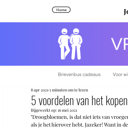
J
Home
Brievenbus cadeaus
Voor w
8 apr 2021
5 minuten om te lezen
5 voordelen van het kope
Bijgewerkt op:
16 mei 2021
"Droogbloemen, is dat niet iets van vroege
als je het hierover hebt. Jazeker! Want in 