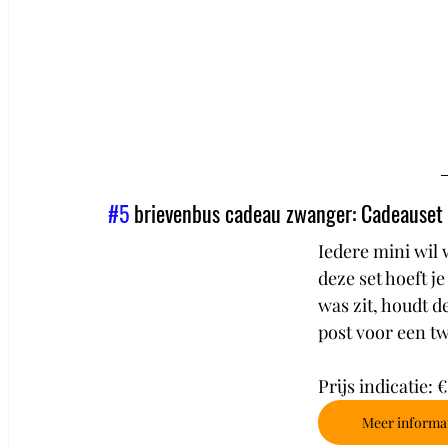
#5
 brievenbus cadeau zwanger: Cadeauset 
Iedere mini wil w
deze set hoeft j
was zit, houdt d
post voor een tw
Prijs indicatie: 
Meer informa