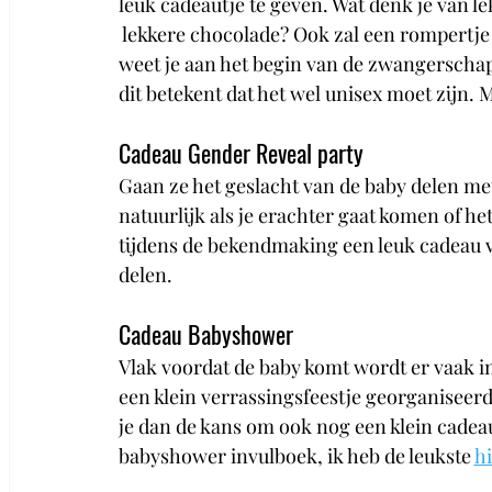
leuk cadeautje te geven. Wat denk je van l
 lekkere chocolade? Ook zal een rompertje m
weet je aan het begin van de zwangerschap 
dit betekent dat het wel unisex moet zijn.
Cadeau Gender Reveal party
Gaan ze het geslacht van de baby delen me
natuurlijk als je erachter gaat komen of h
tijdens de bekendmaking een leuk cadeau v
delen.
Cadeau Babyshower
Vlak voordat de baby komt wordt er vaak i
een klein verrassingsfeestje georganisee
je dan de kans om ook nog een klein cadeau
babyshower invulboek, ik heb de leukste 
hi