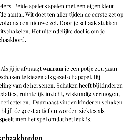
elers. Beide spelers spelen met een eigen kleur. 
e aantal. Wit doet ten aller tijden de eerste zet op 
olgens een nieuwe zet. Door je schaak stukken 
tschakelen. Het uiteindelijke doel is om je 
schaakbord.
ls jij je afvraagt 
waarom 
je een potje zou gaan 
chaken te kiezen als gezelschapspel. Bij 
ling van de hersenen. Schaken heeft bij kinderen 
taties, ruimtelijk inzicht, wiskundig vermogen, 
 reflecteren.  Daarnaast vinden kinderen schaken 
 blijft de geest actief en worden ziektes als 
peelt men het spel omdat het leuk is.
e schaakborden