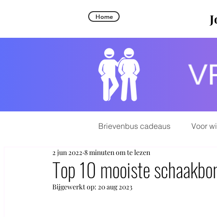
J
Home
Brievenbus cadeaus
Voor w
2 jun 2022
8 minuten om te lezen
Top 10 mooiste schaakbord
Bijgewerkt op:
20 aug 2023