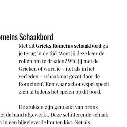
Romeins Schaakbord
Met dit 
Grieks Romeins schaakbord
 ga 
je terug in de tijd. Weet jij deze keer de 
rollen om te draaien? Win jij met de 
Grieken of word je – net als in het 
verleden - schaakmat gezet door de 
Romeinen? Een waar schouwspel speelt 
zich af tijdens het spelen op dit bord. 
De stukken zijn gemaakt van brons 
 met de hand afgewerkt. Deze schitterende schaak 
n een bijgeleverde houten kist. Net als 