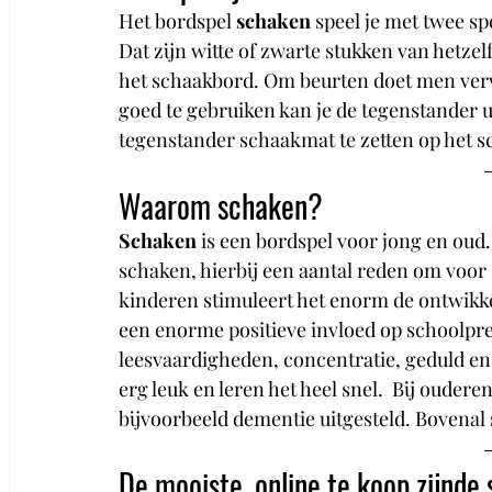
Het bordspel 
schaken 
speel je met twee sp
Dat zijn witte of zwarte stukken van hetzelfd
het schaakbord. Om beurten doet men verv
goed te gebruiken kan je de tegenstander ui
tegenstander schaakmat te zetten op het 
Waarom schaken?
Schaken 
is een bordspel voor jong en oud. A
schaken, hierbij een aantal reden om voor s
kinderen stimuleert het enorm de ontwikke
een enorme positieve invloed op schoolpres
leesvaardigheden, concentratie, geduld en
erg leuk en leren het heel snel.  Bij ouderen
bijvoorbeeld dementie uitgesteld. Bovenal s
De mooiste, online te koop zijnd