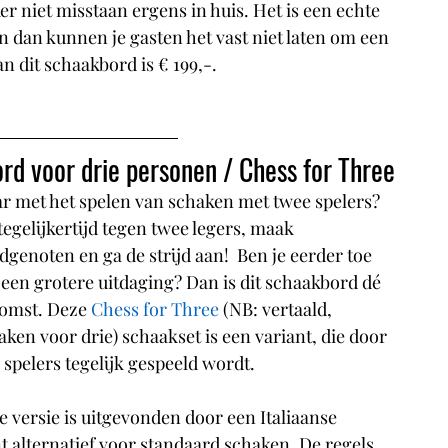
er niet misstaan ergens in huis. Het is een echte 
an dan kunnen je gasten het vast niet laten om een 
an dit schaakbord is € 199,-.
d voor drie personen / Chess for Three
ar met het spelen van schaken met twee spelers? 
tegelijkertijd tegen twee legers, maak 
genoten en ga de strijd aan!  Ben je eerder toe 
een grotere uitdaging? Dan is dit schaakbord dé 
komst. Deze 
Chess for Three
 (NB: vertaald, 
ken voor drie) schaakset is een variant, die door 
 spelers tegelijk gespeeld wordt. 
 versie is uitgevonden door een Italiaanse 
nt alternatief voor standaard schaken. De regels 