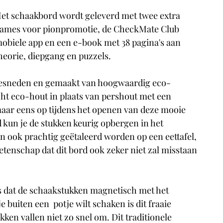
et schaakbord wordt geleverd met twee extra 
ames voor pionpromotie, de CheckMate Club 
obiele app en een e-book met 38 pagina's aan 
heorie, diepgang en puzzels.
gesneden en gemaakt van hoogwaardig eco-
cht eco-hout in plaats van pershout met een 
 maar eens op tijdens het openen van deze mooie 
 kun je 
de stukken keurig opbergen 
in het 
n ook prachtig geëtaleerd worden op een eettafel, 
wetenschap dat dit bord ook zeker niet zal misstaan 
s dat de schaakstukken magnetisch met het 
uiten een  potje wilt schaken is dit fraaie 
ken vallen niet zo snel om. Dit traditionele 