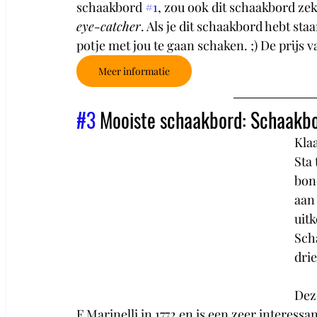
schaakbord 
#1
, zou ook dit schaakbord zek
eye-catcher
. Als je dit schaakbord hebt sta
potje met jou te gaan schaken. ;) De prijs v
Meer informatie
#3
 Mooiste schaakbord: Schaakbor
Kla
Sta 
bond
aan 
uit
Scha
drie
Deze
F.Marinelli in 1772 en is een zeer interessa