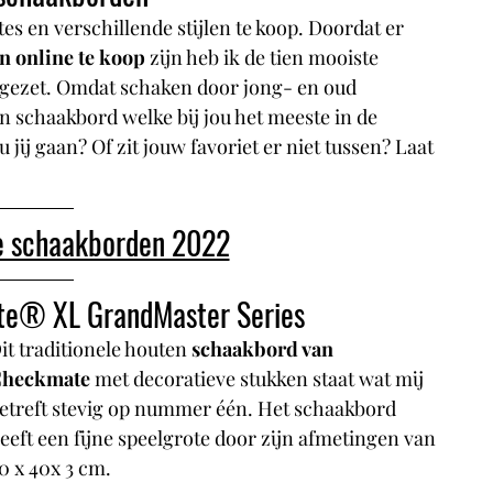
tes en verschillende stijlen te koop. Doordat er 
 online te koop
 zijn heb ik de tien mooiste 
 gezet. Omdat schaken door jong- en oud 
n schaakbord welke bij jou het meeste in de 
jij gaan? Of zit jouw favoriet er niet tussen? Laat 
e schaakborden 2022
te® XL GrandMaster Series 
it 
traditionele houten 
schaakbord
van 
heckmate
 met decoratieve stukken staat wat mij 
etreft stevig op nummer één. Het schaakbord 
eeft een fijne speelgrote door zijn afmetingen van 
0 x 40x 3 cm.