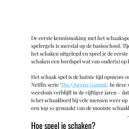
De eerste kennismaking met het schaakspel
spelregels is meestal op de basisschool. T
het schaken uitgelegd en speel je de eerst
schaken een bordspel wat van ouder(s) op k
Het schaak spel is de laatste tijd opnieuw
Netflix serie ‘
The Queens Gambit’
. In deze 
weeshuis verblijft in de vijftiger jaren – d
is het schaakbord bij vele mensen weer op
een top 10 gemaakt van de mooiste schaak
Hoe speel je schaken?