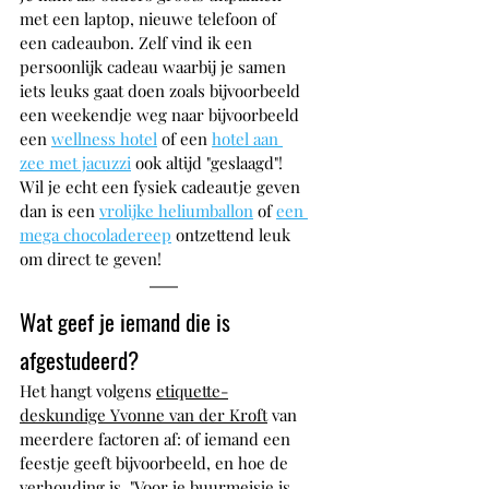
met een laptop, nieuwe telefoon of 
een cadeaubon. Zelf vind ik een 
persoonlijk cadeau waarbij je samen 
iets leuks gaat doen zoals bijvoorbeeld 
een weekendje weg naar bijvoorbeeld 
een 
wellness hotel
 of een 
hotel aan 
zee met jacuzzi
 ook altijd "geslaagd"! 
Wil je echt een fysiek cadeautje geven 
dan is een 
vrolijke heliumballon
 of 
een 
mega chocoladereep
 ontzettend leuk 
om direct te geven!
Wat geef je iemand die is 
afgestudeerd?
Het hangt volgens 
etiquette-
deskundige Yvonne van der Kroft
van 
meerdere factoren af: of iemand een 
feestje geeft bijvoorbeeld, en hoe de 
verhouding is. "Voor je buurmeisje is 