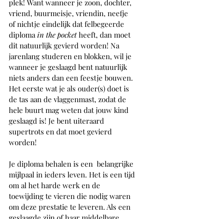
plek! Want wanneer je zoon, dochter, 
vriend, buurmeisje, vriendin, neefje 
of nichtje eindelijk dat felbegeerde 
diploma 
in the pocket 
heeft, dan moet 
dit natuurlijk gevierd worden! Na 
jarenlang studeren en blokken, wil je 
wanneer je geslaagd bent natuurlijk 
niets anders dan een feestje bouwen. 
Het eerste wat je als ouder(s) doet is 
de tas aan de vlaggenmast, zodat de 
hele buurt mag weten dat jouw kind 
geslaagd is! Je bent uiteraard 
supertrots en dat moet gevierd 
worden! 
Je diploma behalen is een  belangrijke 
mijlpaal in ieders leven. Het is een tijd 
om al het harde werk en de 
toewijding te vieren die nodig waren 
om deze prestatie te leveren. Als een 
geslaagde zijn of haar middelbare 