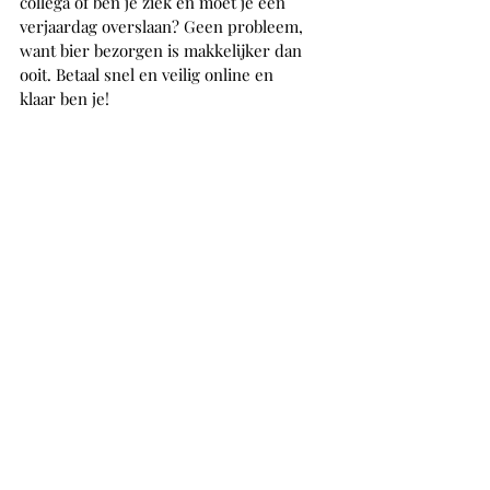
collega of ben je ziek en moet je een 
verjaardag overslaan? Geen probleem, 
want bier bezorgen is makkelijker dan 
ooit. Betaal snel en veilig online en 
klaar ben je! 
Persoonlijk bierpakket met naam
Bierpakket met korting