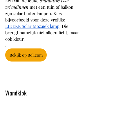
Een van de leuke 
cadeautips voor 
vriendinnen
 met een tuin of balkon, 
zijn solar buitenlampen. Kies 
bijvoorbeeld voor deze vrolijke 
LIDEKE Solar Mozaïek lamp
. Die 
brengt namelijk niet alleen licht, maar 
ook kleur. 
. 
Bekijk op Bol.com
Wandklok