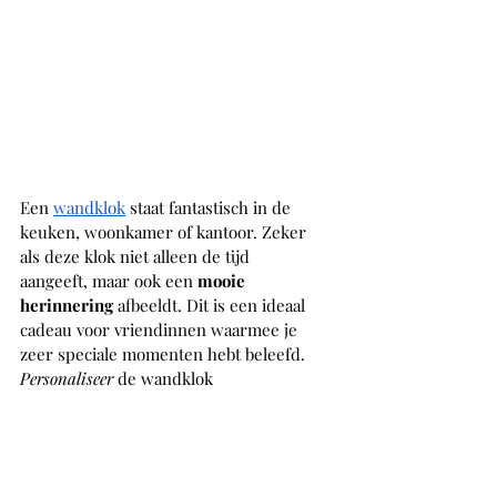
Een 
wandklok
 staat fantastisch in de 
keuken, woonkamer of kantoor. Zeker 
als deze klok niet alleen de tijd 
aangeeft, maar ook een 
mooie 
herinnering
 afbeeldt. Dit is een ideaal 
cadeau voor vriendinnen waarmee je 
zeer speciale momenten hebt beleefd. 
Personaliseer
 de wandklok 
bijvoorbeeld met een mooie reisfoto 
van een plek waar jullie samen zijn 
geweest