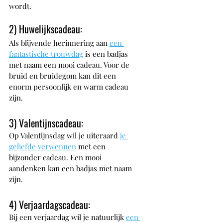
wordt.
2) Huwelijkscadeau: 
Als blijvende herinnering aan 
een 
fantastische trouwdag
 is een badjas 
met naam een mooi cadeau. Voor de 
bruid en bruidegom kan dit een 
enorm persoonlijk en warm cadeau 
zijn.
3) Valentijnscadeau: 
Op Valentijnsdag wil je uiteraard 
je 
geliefde verwennen
 met een 
bijzonder cadeau. Een mooi 
aandenken kan een badjas met naam 
zijn.
4) Verjaardagscadeau: 
Bij een verjaardag wil je natuurlijk 
een 