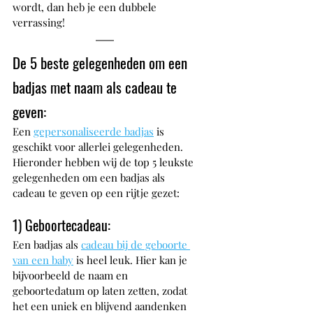
wordt, dan heb je een dubbele 
verrassing!
De 5 beste gelegenheden om een 
badjas met naam als cadeau te 
geven:
Een 
gepersonaliseerde badjas
 is 
geschikt voor allerlei gelegenheden. 
Hieronder hebben wij de top 5 leukste 
gelegenheden om een badjas als 
cadeau te geven op een rijtje gezet:
1) Geboortecadeau: 
Een badjas als 
cadeau bij de geboorte 
van een baby
 is heel leuk. Hier kan je 
bijvoorbeeld de naam en 
geboortedatum op laten zetten, zodat 
het een uniek en blijvend aandenken 