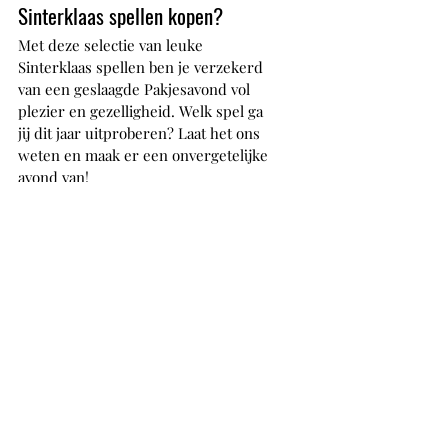
Sinterklaas spellen kopen?
Met deze selectie van leuke 
Sinterklaas spellen ben je verzekerd 
van een geslaagde Pakjesavond vol 
plezier en gezelligheid. Welk spel ga 
jij dit jaar uitproberen? Laat het ons 
weten en maak er een onvergetelijke 
avond van!
Zit het spel die je graag zou willen 
doen er niet bij? Denk dan ook eens 
aan een gezelllig spel voor tijdens de 
feestdagen in het algemeen, of een 
leuk bordspel. Op 
mijn pagina met 
tips over leuke spellen
 vind je nog 
meer leuke cadeau-ideeën!