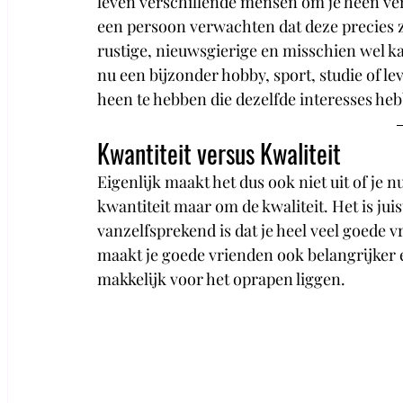
leven verschillende mensen om je heen verza
een persoon verwachten dat deze precies zoa
rustige, nieuwsgierige en misschien wel kan
nu een bijzonder hobby, sport, studie of le
heen te hebben die dezelfde interesses hebbe
Kwantiteit versus Kwaliteit
Eigenlijk maakt het dus ook niet uit of je n
kwantiteit maar om de kwaliteit. Het is juis
vanzelfsprekend is dat je heel veel goede v
maakt je goede vrienden ook belangrijker e
makkelijk voor het oprapen liggen. 