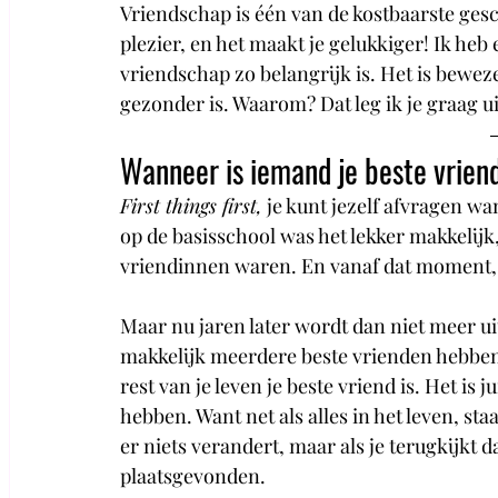
Vriendschap is één van de kostbaarste gesch
plezier, en het maakt je gelukkiger! Ik heb
vriendschap zo belangrijk is. Het is bewez
gezonder is. Waarom? Dat leg ik je graag ui
Wanneer is iemand je beste vrien
First things first,
 je kunt jezelf afvragen w
op de basisschool was het lekker makkelijk, 
vriendinnen waren. En vanaf dat moment,  
Maar nu jaren later wordt dan niet meer uit
makkelijk meerdere beste vrienden hebben. 
rest van je leven je beste vriend is. Het is
hebben. Want net als alles in het leven, staat
er niets verandert, maar als je terugkijkt
plaatsgevonden.