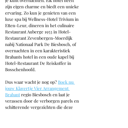
je kunt overnachten. Elk hotel heeft 
zijn eigen charme en biedt een unieke 
ervaring. Zo kun je genieten van een 
luxe spa bij Wellness-Hotel Trivium in 
Etten-Leur, dineren in het culinaire 
Restaurant Auberge 1953 in Hotel-
Restaurant Zevenbergen-Moerdijk 
nabij Nationaal Park De Biesbosch, of 
overnachten in een karakteristiek 
Brabants hotel in een oude kapel bij 
Hotel-Restaurant De Reiskoffer in 
Bosschenhoofd.
Dus waar wacht je nog op? 
Boek nu 
jouw Klavertje Vier Arrangement 
Brabant
 regio Biesbosch en laat je 
verassen door de verborgen parels en 
schitterende vergezichten die deze 
prachtige regio te bieden heeft. En 
wie weet, zie jij wel een bever tijdens 
jouw avontuur!