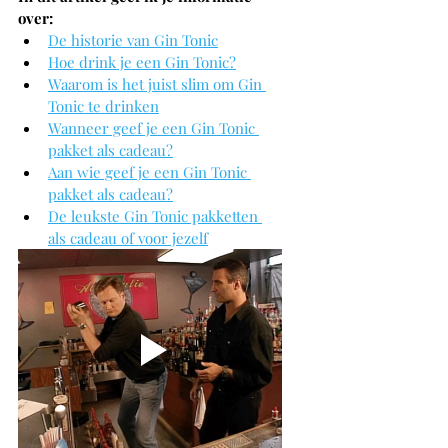
over:
De historie van Gin Tonic
Hoe drink je een Gin Tonic?
Waarom is het juist slim om Gin 
Tonic te drinken
Wanneer geef je een Gin Tonic 
pakket als cadeau?
Aan wie geef je een Gin Tonic 
pakket als cadeau?
De leukste Gin Tonic pakketten 
als cadeau of voor jezelf