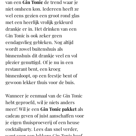
van een
 Gin Tonic
 de trend waar je 
niet omheen kon. Iedereen heeft ze 
wel eens gezien een groot rond glas 
met een heerlijk vrolijk gekleurd 
drankje er in. Het drinken van een 
Gin Tonic is ook zeker geen 
eendagsvlieg gebleken. Nog altijd 
wordt zowel buitenshuis als 
binnenshuis dit drankje veel en vol 
plezier genuttigd. Of je nu in een 
restaurant bent, een kroeg 
binnenloopt, op een feestje bent of 
gewoon lekker thuis voor de buis. 
Wanneer je eenmaal van de Gin Tonic 
hebt geproefd, wil je niets anders 
meer! Wil je een 
Gin Tonic pakket 
als 
cadeau geven of juist aanschaffen voor 
je eigen thuisproeverij of een heuse 
cocktailparty. Lees dan snel verder, 
want voor een lekkere Gin Tonic hoef 