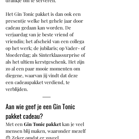
drankje om te serveren.
Het Gin Tonic pakket is dan ook een 
presentje welke het gehele jaar door 
cadeau gedaan kan worden. De 
verjaardag van je beste vriend of 
vriendin; het afscheid van een collega 
op het werk; de jubilaris; op Vader- of 
Moederdag; als Sinterklaassurprise of 
als het ultiem kerstgeschenk. Het zijn 
zo al een paar mooie momenten om 
diegene, waarvan jij vindt dat deze 
een cadeaupakket verdiend, te 
verblijden.
Aan wie geef je een Gin Tonic 
pakket cadeau?
Met een 
Gin Tonic pakket
 kan je veel 
mensen blij maken, waaronder mezelf 
😊 Zeker omdat er zoveel 