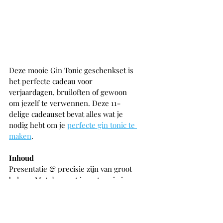
Deze mooie Gin Tonic geschenkset is 
het perfecte cadeau voor 
verjaardagen, bruiloften of gewoon 
om jezelf te verwennen. Deze 11-
delige cadeauset bevat alles wat je 
nodig hebt om je 
perfecte gin tonic te 
maken
.
Inhoud
Presentatie & precisie zijn van groot 
belang. Met deze set investeer je in 
een complete, kwalitatieve set 
waarmee je jarenlang gin-tonics tot in 
de perfectie kunt maken: