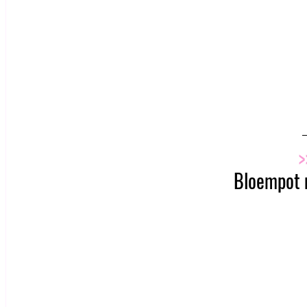
>
Bloempot m