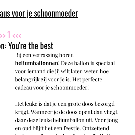
eaus voor je schoonmoeder
>> 1 <<<
n: You're the best 
Bij een verrassing horen 
heliumballonnen
! Deze ballon is speciaal 
voor iemand die jij wilt laten weten hoe 
belangrijk zij voor je is. Het perfecte 
cadeau voor je schoonmoeder!
Het leuke is dat je een grote doos bezorgd 
krijgt. Wanneer je de doos opent dan vliegt 
daar deze leuke heliumballon uit. Voor jong 
en oud blijft het een feestje. Ontzettend 