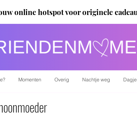
ouw online hotspot voor originele cadea
ie?
Momenten
Overig
Nachtje weg
Dagje
choonmoeder