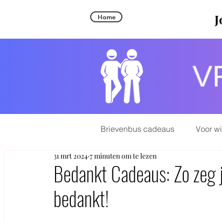
J
Home
Brievenbus cadeaus
Voor w
31 mrt 2024
7 minuten om te lezen
Bedankt Cadeaus: Zo zeg j
bedankt!