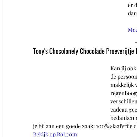
er d
dan
Mee
Tony's Chocolonely Chocolade Proeverijtje 
Kan jij ook
de persoon 
makkelijk v
regenboogp
verschillen
cadeau geef
bedanken m
je bij aan een goede zaak: 100% slaafvrije 
Bekijk op 
Bol.com