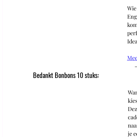
Wie 
Eng
komt
perf
Idea
Mee
Bedankt Bonbons 10 stuks: 
Wan
kie
Dez
cad
naar
je 