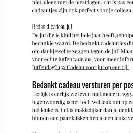
niet alleen met de feestdagen, dat is pas 
cadeautjes zijn ook perfect voor je collega.
Bedankt cadeau juf
De juf die je kind het hele jaar heeft gehol
bedankje waard. De bedankt cadeautjes die j
om dankjewel te zeggen tegen de juf. Maar i
voor echte juffencadeaus, voor meer informa
Juffendag? 13x Cadeau voor juf op een rij!
Bedankt cadeau versturen per po
Eerlijk is eerlijk we leven niet meer in 199
tegenwoordig is het toch wel leuk om op e
het leuke is, het is makkelijker dan je denk
binnen een paar klikken heb je een leuke v