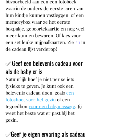
bijvoorbeeld aan een een fotoboek 
waarin de ouders de eerste jaren van 
hun kindje kunnen vastleggen, of een 
memorybox waar ze het eerste 
boxpakje, geboortekaartje en nog veel 
meer kunnen bewaren. Of kies voor 
een set leuke mijpaalkaarten. Zie 
#1
 in 
de cadeau lijst verderop!
✅ 
Geef een belevenis cadeau voor 
als de baby er is
Natuurlijk hoef je niet per se iets 
fysieks te geven. Je kunt ook een 
belevenis cadeau doen, zoals 
een 
fotoshoot voor het gezin
of een 
tegoedbon 
voor een babymassage
. Jij 
weet het beste wat er past bij het 
gezin.
✅
Geef je eigen ervaring als cadeau