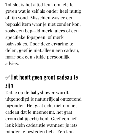
Tot slot is het altijd leuk om iets te 
geven wat je zelf als ouder heel nuttig 
of fijn vond. Misschien was er een 
bepaald item waar je niet zonder kon, 
zoals een bepaald merk luiers of een 
specifieke fopspeen, of merk 
babysokjes. Door deze ervaring te 
delen, geef je niet alleen een cadeau, 
maar ook een stukje persoonlijk 
advies.
✅
Het hoeft geen groot cadeau te 
zijn
Dat je op de babyshower wordt 
uitgenodigd is natuurlijk al ontzettend 
bijzonder! Het gaat echt niet om het 
cadeau dat je meeneemt, het gaat 
erom dat jij erbij bent. Geef een lief 
leuk klein cadeautje wanneer je iets 
minder te besteden hebt. Een leuk 