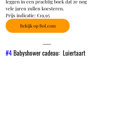
leggen in een prachtig boek dat ze nog 
vele jaren zullen koesteren.
Prijs indicatie: €19,95
Bekijk op Bol.com
#4
 Babyshower cadeau:  Luiertaart