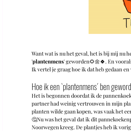
Want wat is nu het geval, het is bij mij nu
'
plantenmens
' geworden🌻🌼🍀. En vooral
Ik vertel je graag hoe ik dat heb gedaan e
Hoe ik een `plantenmens´ ben gewor
Het is begonnen doordat ik de pannenkoekp
partner had weinig vertrouwen in mijn plan
planten wilde gaan kopen, was vaak het eers
🤔Nu was het geval dat ik dit pannekoekenp
Noorwegen kreeg. De plantjes heb ik vori