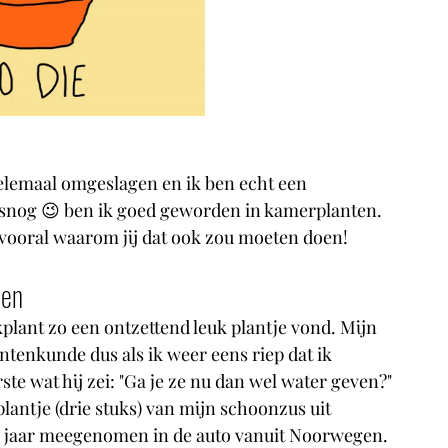
 helemaal omgeslagen en ik ben echt een 
snog 😉 ben ik goed geworden in kamerplanten. 
n vooral waarom jij dat ook zou moeten doen!
den
lant zo een ontzettend leuk plantje vond. Mijn 
tenkunde dus als ik weer eens riep dat ik 
te wat hij zei: "Ga je ze nu dan wel water geven?" 
lantje (drie stuks) van mijn schoonzus uit 
g jaar meegenomen in de auto vanuit Noorwegen. 