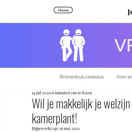
J
Home
Brievenbus cadeaus
Voor w
14 jul 2020
6 minuten om te lezen
Wil je makkelijk je welzi
kamerplant!
Bijgewerkt op:
16 mei 2021