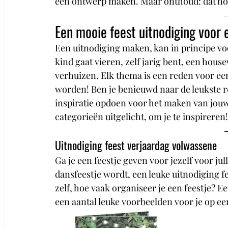
een ontwerp maken. Maar onthoud: dat hoeft
Een mooie feest uitnodiging voor 
Een uitnodiging maken, kan in principe voo
kind gaat vieren, zelf jarig bent, een hous
verhuizen. Elk thema is een reden voor een
worden! Ben je benieuwd naar de leukste r
inspiratie opdoen voor het maken van jouw
categorieën uitgelicht, om je te inspireren!
Uitnodiging feest verjaardag volwassene
Ga je een feestje geven voor jezelf voor ju
dansfeestje wordt, een leuke uitnodiging fe
zelf, hoe vaak organiseer je een feestje? Ee
een aantal leuke voorbeelden voor je op een