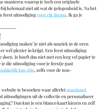
jke manieren waarop je toch een originele 
ij helemaal niet uit wat de gelegenheid is. Na het 
n feest uitnodiging
voor elk thema
. Ik ga je 
!
tnodiging maken’ je niet als muziek in de oren 
er wél plezier in krijgt. Een feest uitnodiging 
te doen. Je hoeft dus niet met een leeg vel papier te 
e die uitnodiging voor je feestje gaat 
makkelijk kan zijn
, zelfs voor de non-
 website te bezoeken waar allerlei 
standaard 
st uitnodigingen uit de collectie en personaliseer 
aging? Dan kun je een blanco kaart kiezen en zelf 