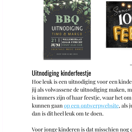
Uitnodiging kinderfeestje
Hoe leuk is een uitnodiging voor een kinde
jij als volwassene de uitnodiging maken, maa
is immers zijn of haar feestje, waar het om 
kunnen gaan 
op een ontwerpwebsite
, als 
dan is dit heel leuk om te doen. 
Voor jonge kinderen is dat misschien nog een