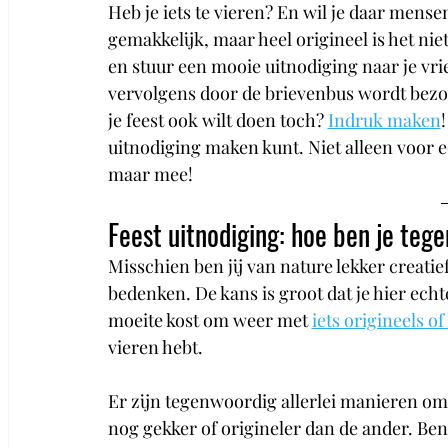
Heb je iets te vieren? En wil je daar mense
gemakkelijk, maar heel origineel is het niet
en stuur een mooie uitnodiging naar je vri
vervolgens door de brievenbus wordt bezorg
je feest ook wilt doen toch? 
Indruk maken
!
uitnodiging maken kunt. Niet alleen voor e
maar mee!
Feest uitnodiging: hoe ben je teg
Misschien ben jij van nature lekker creatief
bedenken. De kans is groot dat je hier echte
moeite kost om weer met 
iets origineels of
vieren hebt.
Er zijn tegenwoordig allerlei manieren om
nog gekker of origineler dan de ander. Ben 