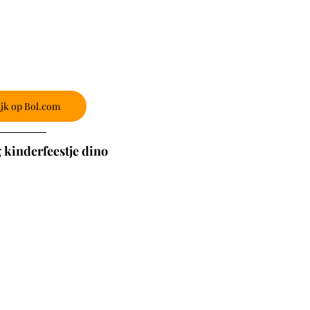
jk op Bol.com
 kinderfeestje dino