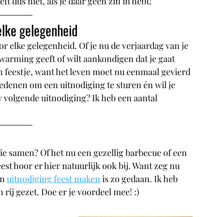
 dus niet, als je daar geen zin in hebt!
elke gelegenheid
r elke gelegenheid. Of je nu de verjaardag van je 
ewarming geeft of wilt aankondigen dat je gaat 
 feestje, want het leven moet nu eenmaal gevierd 
edenen om een uitnodiging te sturen én wil je 
 volgende uitnodiging? Ik heb een aantal 
llie samen? Of het nu een gezellig barbecue of een 
est hoor er hier natuurlijk ook bij. Want zeg nu 
n 
uitnodiging feest maken
 is zo gedaan. Ik heb 
 rij gezet. Doe er je voordeel mee! :)