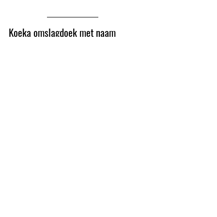
Koeka omslagdoek met naam
De Koeka omslagdoek wafel Antwerp 
is super schattig en handig voor alle 
kleintjes. Het deel dat over het hoofd 
wordt gewikkeld, kan worden 