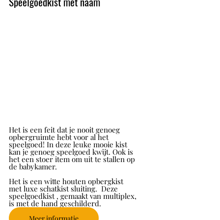
Speelgoedkist met naam
Het is een feit dat je nooit genoeg 
opbergruimte hebt voor al het 
speelgoed! In deze leuke mooie kist 
kan je genoeg speelgoed kwijt. Ook is 
het een stoer item om uit te stallen op 
de babykamer.
Het is een witte houten opbergkist 
met luxe schatkist sluiting.  Deze 
speelgoedkist , gemaakt van multiplex, 
is met de hand geschilderd. 
Meer informatie