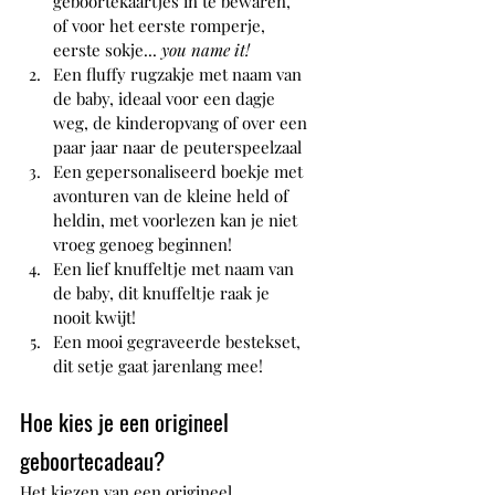
geboortekaartjes in te bewaren, 
of voor het eerste romperje, 
eerste sokje... 
you name it!
Een fluffy rugzakje met naam van 
de baby, ideaal voor een dagje 
weg, de kinderopvang of over een 
paar jaar naar de peuterspeelzaal
Een gepersonaliseerd boekje met 
avonturen van de kleine held of 
heldin, met voorlezen kan je niet 
vroeg genoeg beginnen! 
Een lief knuffeltje met naam van 
de baby, dit knuffeltje raak je 
nooit kwijt!
Een mooi gegraveerde bestekset, 
dit setje gaat jarenlang mee!
Hoe kies je een origineel 
geboortecadeau?
Het kiezen van een origineel 