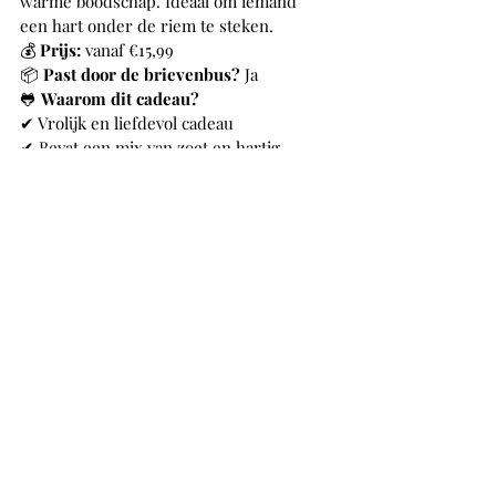
warme boodschap. Ideaal om iemand 
een hart onder de riem te steken.
💰 
Prijs:
 vanaf €15,99
📦 
Past door de brievenbus?
 Ja
🐸 
Waarom dit cadeau?
✔ Vrolijk en liefdevol cadeau
✔ Bevat een mix van zoet en hartig
✔ Ideaal als beterschapscadeau
Meer informatie
❤️ Gezond en verrassend 
verrassen
Of je nu gaat voor een luxe fruitbox, 
een speels snoepdoosje of een 
gezonde boost – met deze top 10 