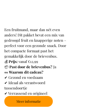
Een fruitmand, maar dan nét even 
anders! Dit pakket bevat een mix van 
gedroogd fruit en knapperige noten – 
perfect voor een gezonde snack. Door 
het compacte formaat past het 
gemakkelijk door de brievenbus.
💰 
Prijs:
 vanaf €12,99
📦 
Past door de brievenbus?
 Ja
🥜 
Waarom dit cadeau?
✔ Gezond en voedzaam
✔ Ideaal als verantwoord 
tussendoortje
✔ Verrassend en origineel
Meer informatie