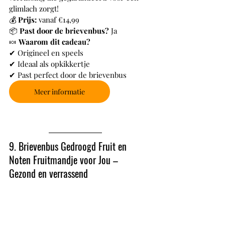
glimlach zorgt!
💰 
Prijs:
 vanaf €14,99
📦 
Past door de brievenbus?
 Ja
🍬 
Waarom dit cadeau?
✔ Origineel en speels
✔ Ideaal als opkikkertje
✔ Past perfect door de brievenbus
Meer informatie
9. Brievenbus Gedroogd Fruit en 
Noten Fruitmandje voor Jou – 
Gezond en verrassend