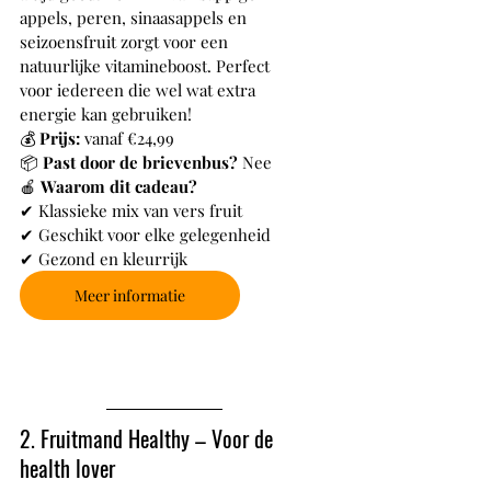
appels, peren, sinaasappels en 
seizoensfruit zorgt voor een 
natuurlijke vitamineboost. Perfect 
voor iedereen die wel wat extra 
energie kan gebruiken!
💰 
Prijs:
 vanaf €24,99
📦 
Past door de brievenbus?
 Nee
🍎 
Waarom dit cadeau?
✔ Klassieke mix van vers fruit
✔ Geschikt voor elke gelegenheid
✔ Gezond en kleurrijk
Meer informatie
2. Fruitmand Healthy – Voor de 
health lover