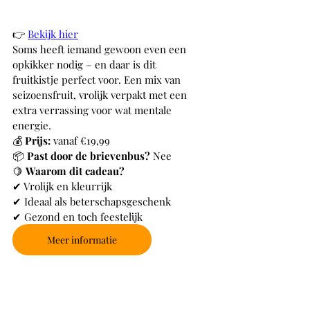
👉 
Bekijk hier
Soms heeft iemand gewoon even een 
opkikker nodig – en daar is dit 
fruitkistje perfect voor. Een mix van 
seizoensfruit, vrolijk verpakt met een 
extra verrassing voor wat mentale 
energie.
💰 
Prijs:
 vanaf €19,99
📦 
Past door de brievenbus?
 Nee
🍋 
Waarom dit cadeau?
✔ Vrolijk en kleurrijk
✔ Ideaal als beterschapsgeschenk
✔ Gezond en toch feestelijk
Meer informatie