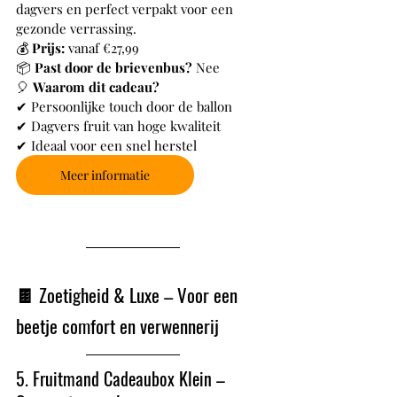
dagvers en perfect verpakt voor een 
gezonde verrassing.
💰 
Prijs:
 vanaf €27,99
📦 
Past door de brievenbus?
 Nee
🎈 
Waarom dit cadeau?
✔ Persoonlijke touch door de ballon
✔ Dagvers fruit van hoge kwaliteit
✔ Ideaal voor een snel herstel
Meer informatie
🍫 Zoetigheid & Luxe – Voor een 
beetje comfort en verwennerij
5. Fruitmand Cadeaubox Klein – 