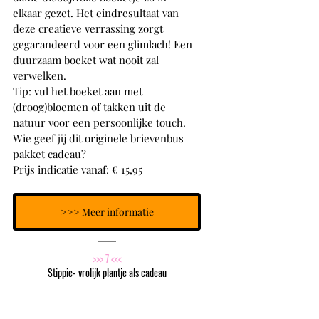
elkaar gezet. Het eindresultaat van 
deze creatieve verrassing zorgt 
gegarandeerd voor een glimlach! Een 
duurzaam boeket wat nooit zal 
verwelken.
Tip: vul het boeket aan met 
(droog)bloemen of takken uit de 
natuur voor een persoonlijke touch. 
Wie geef jij dit originele brievenbus 
pakket cadeau?
Prijs indicatie vanaf: € 15,95
>>> Meer informatie
>>> 7 <<<
Stippie- vrolijk plantje als cadeau