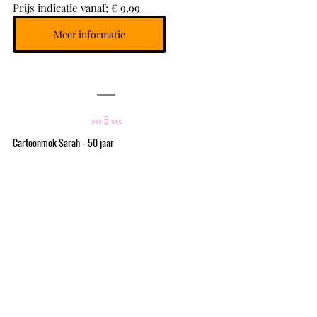
Prijs indicatie vanaf; € 9,99
Meer informatie
>>> 5 <<<
Cartoonmok Sarah - 50 jaar